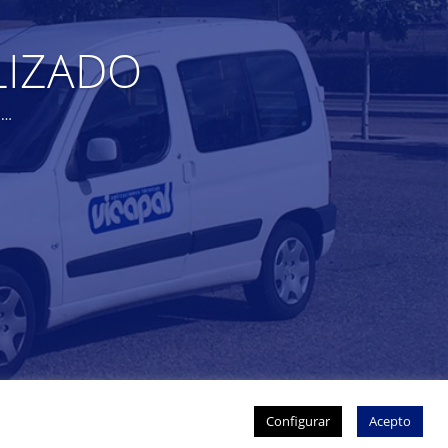
LIZADO
d…
Configurar
Acepto