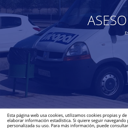
ASESO
E
Esta página web usa cookies, utilizamos cookies propias y de
Aviso Legal
|
Política de Privacidad
|
Política
elaborar información estadística. Si quiere seguir navegando
Diseñado por
Asesores Internet
para Aplicaci
personalizada su uso. Para más información, puede consulta