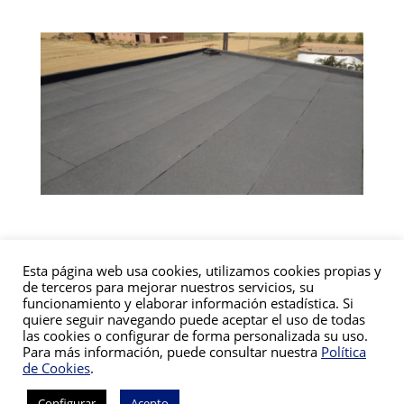
Esta página web usa cookies, utilizamos cookies propias y
de terceros para mejorar nuestros servicios, su
funcionamiento y elaborar información estadística. Si
quiere seguir navegando puede aceptar el uso de todas
las cookies o configurar de forma personalizada su uso.
Para más información, puede consultar nuestra
Política
Aviso Legal
|
Política de Privacidad
|
Política de
de Cookies
.
Cookies
Diseñado por
Asesores Internet
para Aplicaciones
Configurar
Acepto