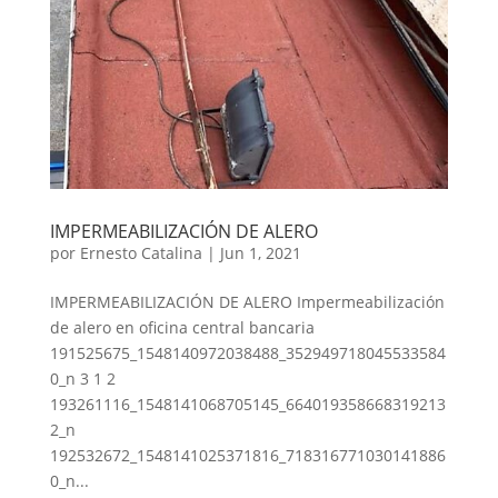
IMPERMEABILIZACIÓN DE ALERO
por
Ernesto Catalina
|
Jun 1, 2021
IMPERMEABILIZACIÓN DE ALERO Impermeabilización
de alero en oficina central bancaria
191525675_1548140972038488_352949718045533584
0_n 3 1 2
193261116_1548141068705145_664019358668319213
2_n
192532672_1548141025371816_718316771030141886
0_n...