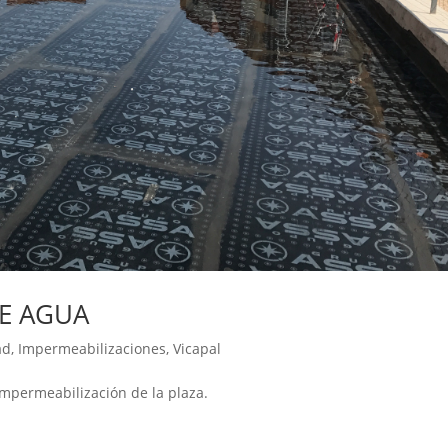
E AGUA
ad
,
Impermeabilizaciones
,
Vicapal
ua en la impermeabilización de la plaza.