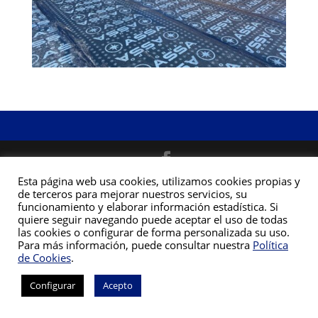
Esta página web usa cookies, utilizamos cookies propias y
Aviso Legal
|
Política de Privacidad
|
Política de
de terceros para mejorar nuestros servicios, su
Cookies
funcionamiento y elaborar información estadística. Si
Diseñado por
Asesores Internet
para Aplicaciones
quiere seguir navegando puede aceptar el uso de todas
Técnicas Vicapal
las cookies o configurar de forma personalizada su uso.
Para más información, puede consultar nuestra
Política
de Cookies
.
Configurar
Acepto